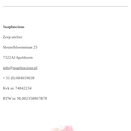
Soapluscious
Zeep-atelier:
Sleutelbloemstraat 25
7322AJ Apeldoorn
info@soapluscious.nl
+ 31 (0) 684619638
Kvk nr. 74842234
BTW nr. NL002358867B78