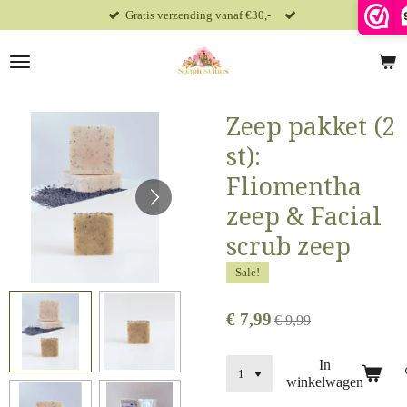
Gratis verzending vanaf €30,-
Ga
direct
naar
de
hoofdinhoud
Zeep pakket (2
st):
Fliomentha
zeep & Facial
scrub zeep
Sale!
€ 7,99
€ 9,99
In
winkelwagen