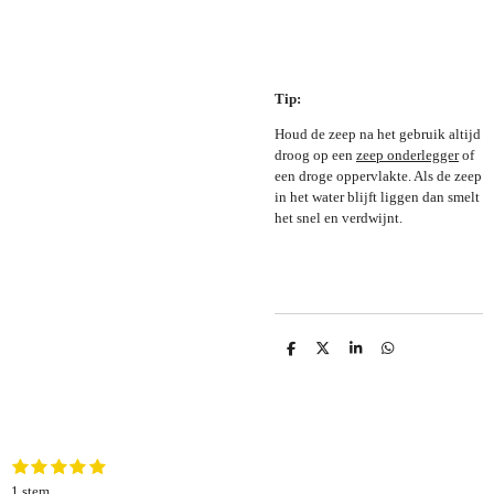
Tip:
Houd de zeep na het gebruik altijd
droog op een
zeep onderlegger
of
een droge oppervlakte. Als de zeep
in het water blijft liggen dan smelt
het snel en verdwijnt.
D
D
S
D
e
e
h
e
l
e
a
l
e
l
r
e
n
e
n
1
2
3
4
5
S
R
s
s
s
s
s
t
a
1 stem