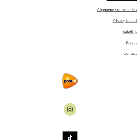
Algemene voorwaarden
Privacy beleid
Zakelijk
Klacht
Contact
I
n
s
t
a