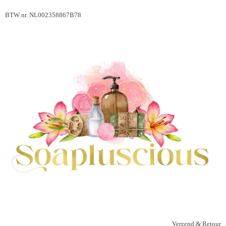
BTW nr. NL002358867B78
Verzend & Retour