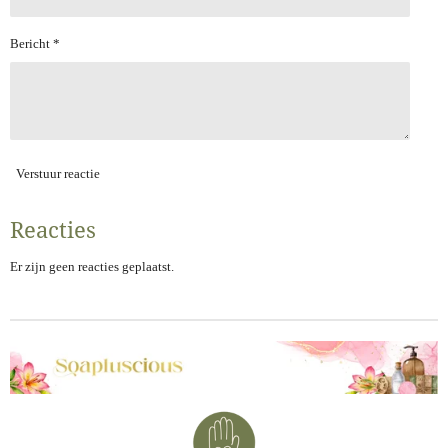
n
Bericht *
Verstuur reactie
Reacties
Er zijn geen reacties geplaatst.