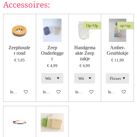
Accessoires:
Op=Op
op=op
Zeephoude
Zeep
Handgema
Amber-
r rond
Onderlegge
akte Zeep
Geurblokje
r
zakje
€ 5,95
€ 11,99
€ 4,99
€ 4,99
In winkelwagen
In winkelwagen
In winkelwagen
In winkelwagen