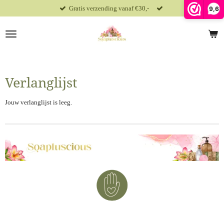
Gratis verzending vanaf €30,-
9,6
Ga
direct
naar
de
hoofdinhoud
Verlanglijst
Jouw verlanglijst is leeg.