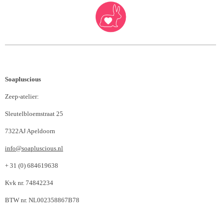
Soapluscious
Zeep-atelier:
Sleutelbloemstraat 25
7322AJ Apeldoorn
info@soapluscious.nl
+ 31 (0) 684619638
Kvk nr. 74842234
BTW nr. NL002358867B78