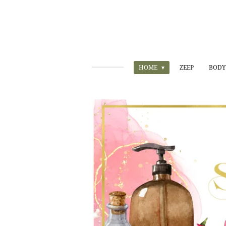
HOME
ZEEP
BODY