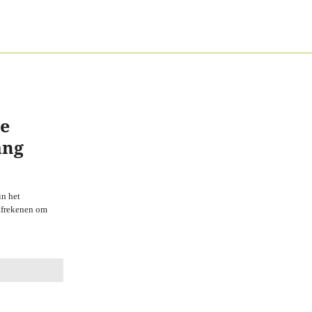
ze
ang
in het
 afrekenen om