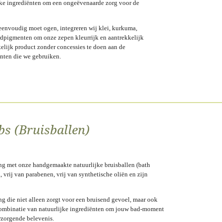
ijke ingrediënten om een ongeëvenaarde zorg voor de
p eenvoudig moet ogen, integreren wij klei, kurkuma,
ardpigmenten om onze zepen kleurrijk en aantrekkelijk
kkelijk product zonder concessies te doen aan de
ënten die we gebruiken.
s (Bruisballen)
ing met onze handgemaakte natuurlijke bruisballen (bath
vrij van parabenen, vrij van synthetische oliën en zijn
 die niet alleen zorgt voor een bruisend gevoel, maar ook
combinatie van natuurlijke ingrediënten om jouw bad-moment
rzorgende belevenis.