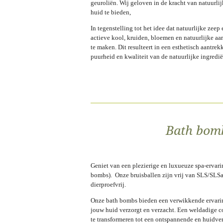
geuroliën. Wij geloven in de kracht van natuurl
huid te bieden,
In tegenstelling tot het idee dat natuurlijke zee
actieve kool, kruiden, bloemen en natuurlijke a
te maken. Dit resulteert in een esthetisch aantre
puurheid en kwaliteit van de natuurlijke ingredi
Bath bomb
Geniet van een plezierige en luxueuze spa-ervar
bombs). Onze bruisballen zijn vrij van SLS/SLSa, 
dierproefvrij.
Onze bath bombs bieden een verwikkende ervaring
jouw huid verzorgt en verzacht. Een weldadige 
te transformeren tot een ontspannende en huidve